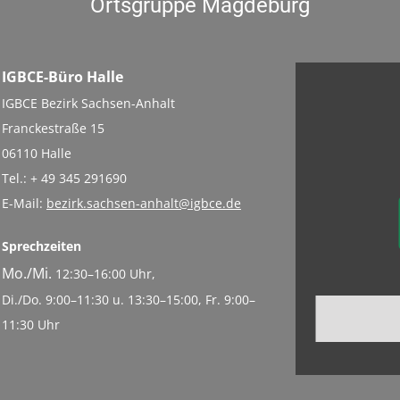
Ortsgruppe Magdeburg
IGBCE-Büro Halle
IGBCE Bezirk Sachsen-Anhalt
Franckestraße 15
06110 Halle
Tel.: + 49 345 291690
E-Mail:
bezirk.sachsen-anhalt@igbce.de
Sprechzeiten
Mo./Mi.
12:30–16:00 Uhr,
Di./Do. 9:00–11:30 u. 13:30–15:00, Fr. 9:00–
11:30 Uhr