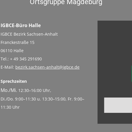
Ortsgruppe Magdeburg
IGBCE-Büro Halle
IGBCE Bezirk Sachsen-Anhalt
Franckestraße 15
06110 Halle
Tel.: + 49 345 291690
E-Mail:
bezirk.sachsen-anhalt@igbce.de
Sprechzeiten
Mo./Mi.
12:30–16:00 Uhr,
Di./Do. 9:00–11:30 u. 13:30–15:00, Fr. 9:00–
11:30 Uhr